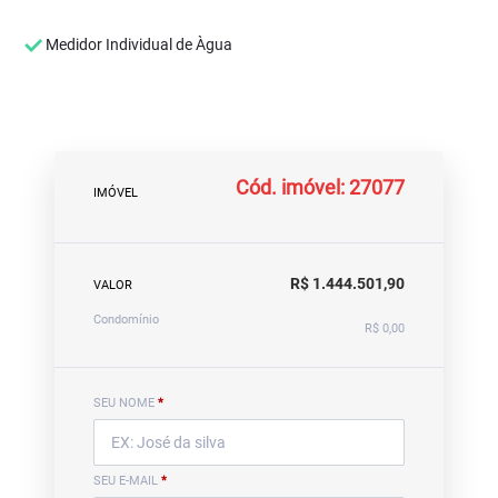
Medidor Individual de Àgua
Cód. imóvel: 27077
IMÓVEL
R$ 1.444.501,90
VALOR
Condomínio
R$ 0,00
SEU NOME
*
SEU E-MAIL
*