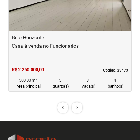
Belo Horizonte
Casa à venda no Funcionarios
R$ 2.250.000,00
Código. 33473
Código. 33473
500,00 m²
5
3
4
Área principal
quarto(s)
Vaga(s)
banho(s)
‹
›