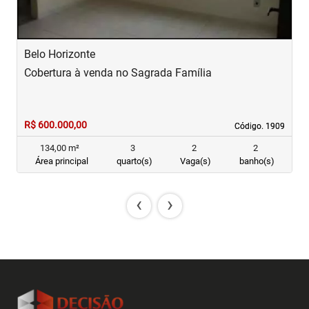
Belo Horizonte
B
Cobertura à venda no Sagrada Família
C
R$ 600.000,00
R
Código. 1909
Código. 1909
134,00 m²
3
2
2
Área principal
quarto(s)
Vaga(s)
banho(s)
‹
›