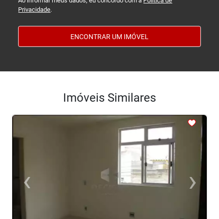
Ao informar meus dados, eu concordo com a
Política de
Privacidade
.
ENCONTRAR UM IMÓVEL
Imóveis Similares
<
<
<
<
<
‹
›
Previous
Next