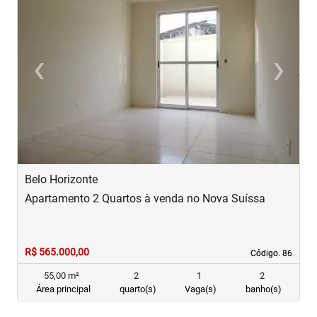
‹
›
Previous
Next
Belo Horizonte
B
Apartamento 2 Quartos à venda no Nova Suíssa
A
R$ 565.000,00
R
Código. 86
Código. 86
55,00 m²
2
1
2
Área principal
quarto(s)
Vaga(s)
banho(s)