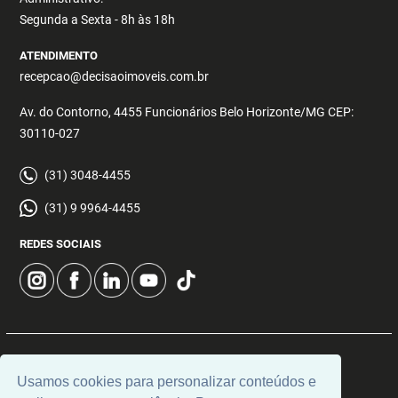
Segunda a Sexta - 8h às 18h
ATENDIMENTO
recepcao@decisaoimoveis.com.br
Av. do Contorno, 4455 Funcionários Belo Horizonte/MG CEP:
30110-027
(31) 3048-4455
(31) 9 9964-4455
REDES SOCIAIS
© 2026 | Decisão Imóveis | CRECI: 5355 | Desenvolvido por
Usamos cookies para personalizar conteúdos e
Universal Software.