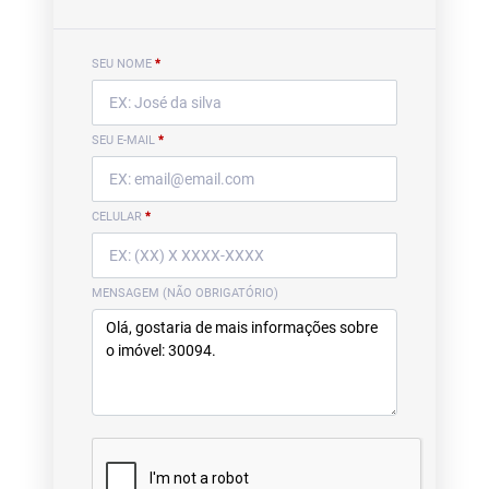
SEU NOME
*
SEU E-MAIL
*
CELULAR
*
MENSAGEM (NÃO OBRIGATÓRIO)