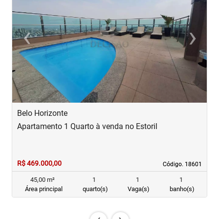
‹
›
Previous
Next
Belo Horizonte
B
Apartamento 1 Quarto à venda no Estoril
A
R$ 469.000,00
R
Código. 18601
Código. 18601
45,00 m²
1
1
1
Área principal
quarto(s)
Vaga(s)
banho(s)