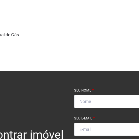
ual de Gás
SEU NOME
*
SEU E-MAIL
*
ntrar imóvel