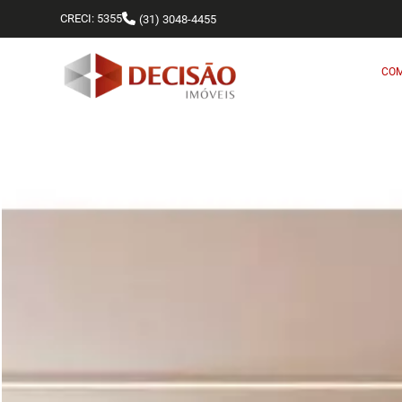
CRECI: 5355
(31) 3048-4455
CO