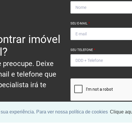
SEU E-MAIL
*
ntrar imóvel
l?
SEU TELEFONE
*
 preocupe. Deixe
ail e telefone que
ecialista irá te
.
sua experiência. Para ver nossa política de cookies
Clique aqu
Ao informar meus dados, eu conc
a
Política de Privacidade
.