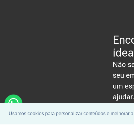
Enco
idea
Não se
seu em
um esp
ajudar
Usamos cookies para personalizar conteúdos e melhorar a 