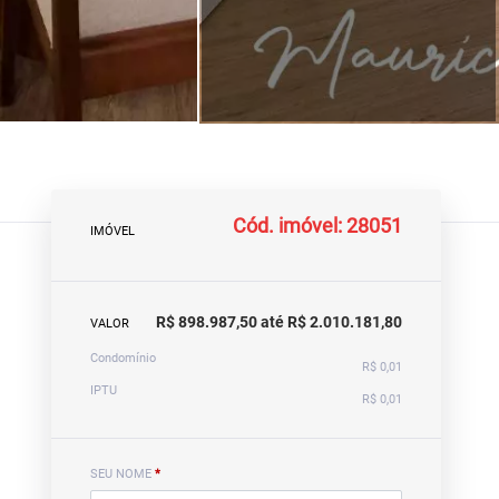
Cód. imóvel: 28051
IMÓVEL
R$ 898.987,50 até R$ 2.010.181,80
VALOR
Condomínio
R$ 0,01
IPTU
R$ 0,01
SEU NOME
*