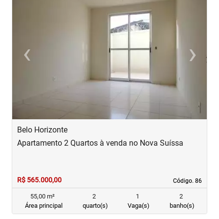
‹
›
Previous
Next
Belo Horizonte
B
Apartamento 2 Quartos à venda no Nova Suíssa
A
R$ 565.000,00
R
Código. 86
Código. 86
55,00 m²
2
1
2
Área principal
quarto(s)
Vaga(s)
banho(s)