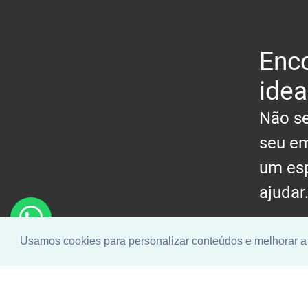
Enco
idea
Não se
seu em
um esp
ajudar
Usamos cookies para personalizar conteúdos e melhorar a 