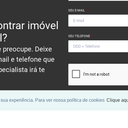
SEU E-MAIL
*
ntrar imóvel
l?
SEU TELEFONE
*
 preocupe. Deixe
ail e telefone que
ecialista irá te
.
sua experiência. Para ver nossa política de cookies
Clique aqu
Ao informar meus dados, eu conc
a
Política de Privacidade
.
ENCONTRAR UM IMÓV