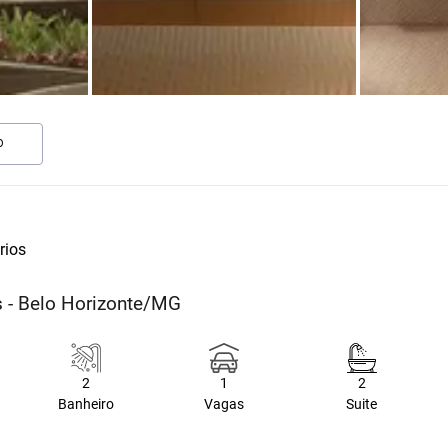
O
rios
s - Belo Horizonte/MG
2
1
2
Banheiro
Vagas
Suite