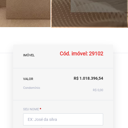
Cód. imóvel: 29102
IMÓVEL
R$ 1.018.396,54
VALOR
Condomínio
R$ 0,00
SEU NOME
*