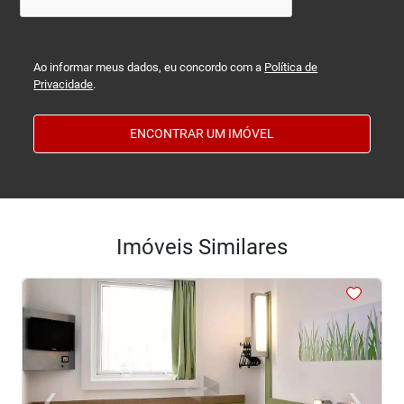
Ao informar meus dados, eu concordo com a
Política de
Privacidade
.
ENCONTRAR UM IMÓVEL
Imóveis Similares
<
<
<
<
<
‹
›