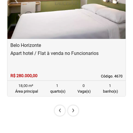
Previous
Next
Belo Horizonte
B
Apart hotel / Flat à venda no Funcionarios
A
R$ 280.000,00
R
Código. 4670
Código. 4670
18,00 m²
1
0
1
Área principal
quarto(s)
Vaga(s)
banho(s)
‹
›