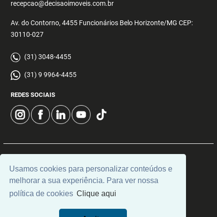
recepcao@decisaoimoveis.com.br
Av. do Contorno, 4455 Funcionários Belo Horizonte/MG CEP:
30110-027
(31) 3048-4455
(31) 9 9964-4455
REDES SOCIAIS
© 2026 | Decisão Imóveis | CRECI: 5355 | Desenvolvido por
Usamos cookies para personalizar conteúdos e
Universal Software.
melhorar a sua experiência. Para ver nossa
política de cookies
Clique aqui