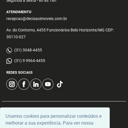
Segunda a Sexta - 8h às 18h
ATENDIMENTO
recepcao@decisaoimoveis.com.br
Av. do Contorno, 4455 Funcionários Belo Horizonte/MG CEP:
30110-027
(31) 3048-4455
(31) 9 9964-4455
REDES SOCIAIS
© 2026 | Decisão Imóveis | CRECI: 5355 | Desenvolvido por
Usamos cookies para personalizar conteúdos e
Universal Software.
melhorar a sua experiência. Para ver nossa