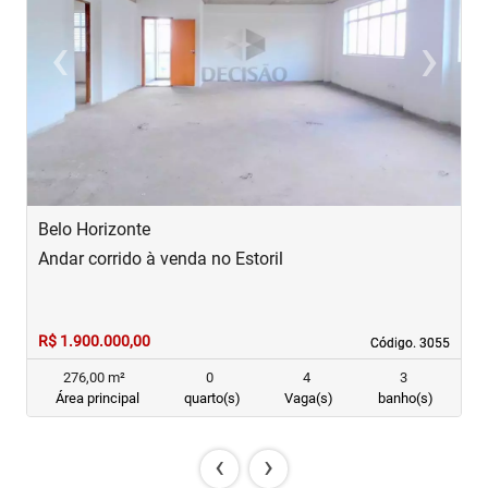
‹
›
Previous
Next
Belo Horizonte
B
Andar corrido à venda no Estoril
A
R$ 1.900.000,00
R
Código. 3055
Código. 3055
276,00 m²
0
4
3
Área principal
quarto(s)
Vaga(s)
banho(s)
‹
›